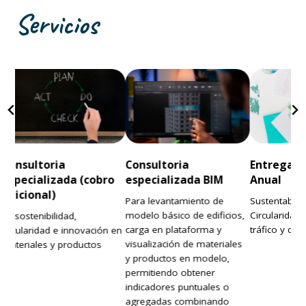
Servicios
Consultoria
Consultoria
Entrega d
especializada (cobro
especializada BIM
Anual
adicional)
Para levantamiento de
Sustentabilid
modelo básico de edificios,
Circularidad,
En sostenibilidad,
carga en plataforma y
tráfico y dif
circularidad e innovación en
visualización de materiales
materiales y productos
y productos en modelo,
permitiendo obtener
indicadores puntuales o
agregadas combinando